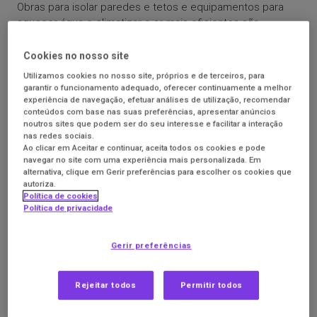
Obras para isolar paredes e tetos e equipamentos para
aquecer água e climatizar o ar mais eficientes são
despesas que podem não estar ao alcance de todos. Se
precisar de recorrer a crédito, existem propostas de
Cookies no nosso site
crédito pessoal para energias renováveis. Estas têm uma
Utilizamos cookies no nosso site, próprios e de terceiros, para
taxa de juro máxima inferior à do crédito pessoal sem
garantir o funcionamento adequado, oferecer continuamente a melhor
finalidade, e prazos mais alargados.
experiência de navegação, efetuar análises de utilização, recomendar
conteúdos com base nas suas preferências, apresentar anúncios
noutros sites que podem ser do seu interesse e facilitar a interação
Só pode recorrer a este tipo de crédito para comprar
nas redes sociais.
equipamentos que produzam ou utilizem energias
Ao clicar em Aceitar e continuar, aceita todos os cookies e pode
renováveis. Em geral, inclui sistemas fotovoltaicos,
navegar no site com uma experiência mais personalizada. Em
alternativa, clique em Gerir preferências para escolher os cookies que
bombas de calor, pontos de carregamento de veículos
autoriza.
elétricos, janelas eficientes com classificação energética
Política de cookies
A+, isolamento térmico e equipamentos de ar
Política de privacidade
condicionado.
Compare as condições dos
produtos das várias
Gerir preferências
instituições de crédito para energias renováveis
,
recolhidas pela equipa da DECO PROteste.
Rejeitar todos
Permitir todos