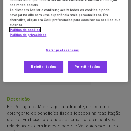
noutros sites que podem ser do seu interesse e facilitar a interação
nas redes sociais.
Ao clicar em Aceitar e continuar, aceita todos os cookies e pode
navegar no site com uma experiência mais personalizada. Em
alternativa, clique em Gerir preferências para escolher os cookies que
autoriza.
Benefícios Fiscais – IVA com taxa
Política de cookies
Política de privacidade
reduzida de 6%
Gerir preferências
Por: República Portuguesa
Rejeitar todos
Permitir todos
Descrição
Em Portugal, está em vigor, atualmente, um conjunto
abrangente de benefícios fiscais focados na reabilitação
urbana. Em baixo, pretende-se sumarizar os incentivos
relacionados com Imposto sobre o Valor Acrescentado