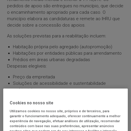
pedidos de apoio são entregues no município, que decide
o encaminhamento apropriado para cada caso. O
município elabora as candidaturas e remete ao IHRU que
decide sobre a concessão dos apoios.
As soluções previstas para a reabilitação incluem:
Habitação própria pelo agregado (autopromoção)
Habitações por entidades públicas para arrendamento
Prédios em áreas urbanas degradadas
Despesas elegíveis:
Preço da empreitada
Soluções de acessibilidade e sustentabilidade
ambiental
Projetos, fiscalização e segurança em obra
Atos notariais e de registo
Cookies no nosso site
Utilizamos cookies no nosso site, próprios e de terceiros, para
garantir o funcionamento adequado, oferecer continuamente a melhor
experiência de navegação, efetuar análises de utilização, recomendar
conteúdos com base nas suas preferências, apresentar anúncios
Carregue para saber mais