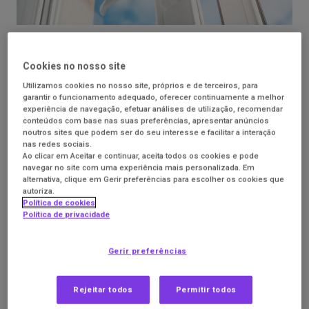
Trocar as janelas é uma das remodelações em casa que
Cookies no nosso site
traz poupanças na fatura da eletricidade e maior conforto
térmico. Veja os principais
conselhos da DECO PROteste
Utilizamos cookies no nosso site, próprios e de terceiros, para
garantir o funcionamento adequado, oferecer continuamente a melhor
para escolher um instalador
.
experiência de navegação, efetuar análises de utilização, recomendar
conteúdos com base nas suas preferências, apresentar anúncios
Peça três orçamentos, no mínimo, todos para a mesma
noutros sites que podem ser do seu interesse e facilitar a interação
tipologia de janelas. Se forem muito baixos e com poucos
nas redes sociais.
Ao clicar em Aceitar e continuar, aceita todos os cookies e pode
detalhes, não arrisque. Referências de familiares ou
navegar no site com uma experiência mais personalizada. Em
amigos podem ser uma boa ideia. Solicite exemplos de
alternativa, clique em Gerir preferências para escolher os cookies que
obras realizadas pela empresa.
autoriza.
Política de cookies
Verifique se a própria empresa instala as janelas e se os
Política de privacidade
técnicos têm qualificações adequadas. Empresas com
muitos clientes podem demorar a iniciar os trabalhos.
Gerir preferências
Defina um prazo de entrega e montagem.
Confirme a garantia dos materiais das janelas e do serviço
Rejeitar todos
Permitir todos
da instalação. É frequente exigirem um adiantamento.